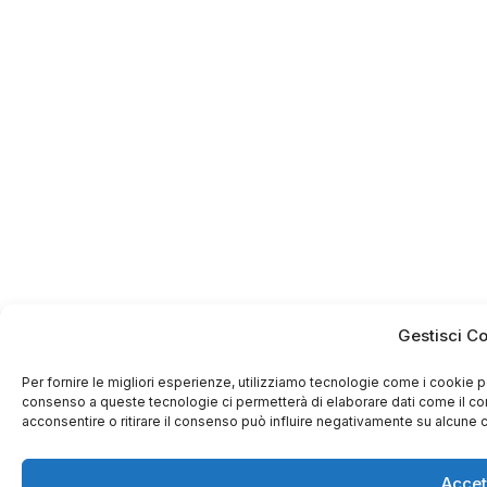
Gestisci C
Per fornire le migliori esperienze, utilizziamo tecnologie come i cookie 
consenso a queste tecnologie ci permetterà di elaborare dati come il co
acconsentire o ritirare il consenso può influire negativamente su alcune ca
BOOK A TABLE
REQUEST
Accet